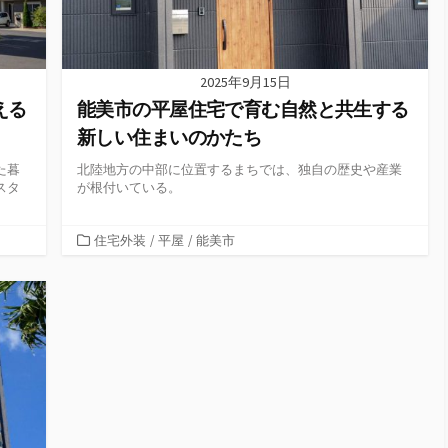
2025年9月15日
える
能美市の平屋住宅で育む自然と共生する
新しい住まいのかたち
た暮
北陸地方の中部に位置するまちでは、独自の歴史や産業
スタ
が根付いている。
カ
住宅外装
/
平屋
/
能美市
テ
ゴ
リ
ー