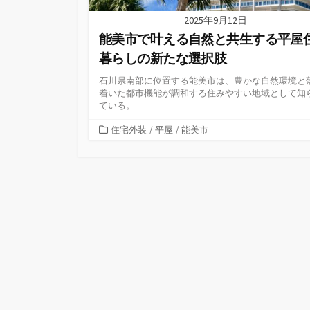
2025年9月12日
能美市で叶える自然と共生する平屋
暮らしの新たな選択肢
石川県南部に位置する能美市は、豊かな自然環境と
着いた都市機能が調和する住みやすい地域として知
ている。
カ
住宅外装
/
平屋
/
能美市
テ
ゴ
リ
ー