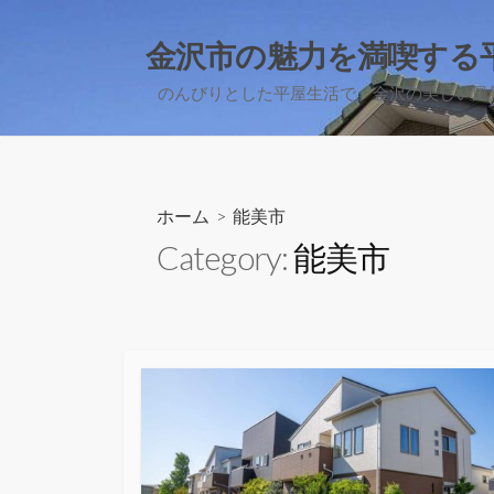
コ
ン
金沢市の魅力を満喫する
テ
のんびりとした平屋生活で、金沢の美しい風
ン
ツ
へ
ス
キ
ホーム
> 能美市
ッ
Category:
能美市
プ