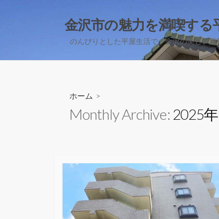
コ
ン
金沢市の魅力を満喫する
テ
のんびりとした平屋生活で、金沢の美しい風
ン
ツ
へ
ス
キ
ホーム
>
ッ
Monthly Archive:
2025
プ