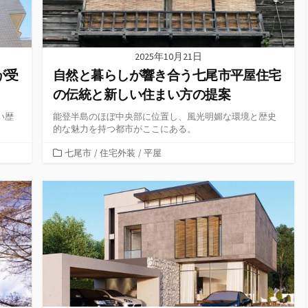
2025年10月21日
が受
自然と暮らしが響き合う七尾市平屋住宅
の伝統と新しい住まい方の提案
い歴
能登半島のほぼ中央部に位置し、風光明媚な環境と歴史
的な魅力を持つ都市がここにある。
カ
七尾市
/
住宅外装
/
平屋
テ
ゴ
リ
ー