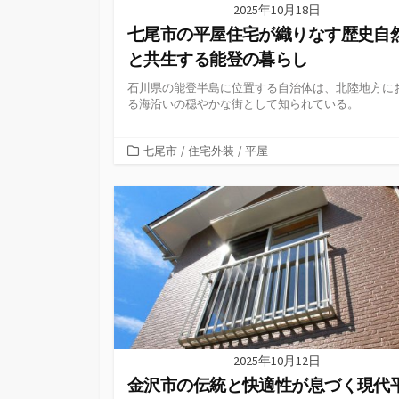
2025年10月18日
七尾市の平屋住宅が織りなす歴史自
と共生する能登の暮らし
石川県の能登半島に位置する自治体は、北陸地方に
る海沿いの穏やかな街として知られている。
カ
七尾市
/
住宅外装
/
平屋
テ
ゴ
リ
ー
2025年10月12日
金沢市の伝統と快適性が息づく現代