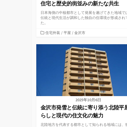
住宅と歴史的街並みの新たな共生
日本海側の中核都市として発展を遂げてきた地域で
伝統と現代生活が調和した独自の住環境が形成され
た。
カ
住宅外装
/
平屋
/
金沢市
テ
ゴ
リ
ー
2025年10月6日
金沢市発雪と伝統に寄り添う北陸平
らしと現代の住文化の魅力
北陸地方を代表する都市として知られる地域には、