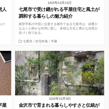
2025年10月15日
然人
七尾市で受け継がれる平屋住宅と風土が
調和する暮らしの魅力紹介
おけ
能登半島の中部に位置する都市である七尾市は、緑豊か
な山々と静かな内湾に面し、多様な文化と豊かな自然が
息づく街である。
カ
七尾市
/
住宅外装
/
平屋
テ
ゴ
リ
ー
2025年10月9日
平屋
金沢市で育まれる暮らしやすさと伝統が