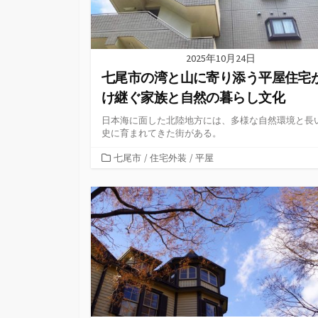
2025年10月24日
七尾市の湾と山に寄り添う平屋住宅
け継ぐ家族と自然の暮らし文化
日本海に面した北陸地方には、多様な自然環境と長
史に育まれてきた街がある。
カ
七尾市
/
住宅外装
/
平屋
テ
ゴ
リ
ー