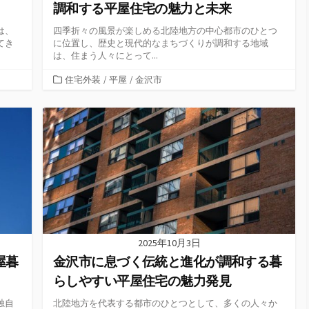
調和する平屋住宅の魅力と未来
は、
四季折々の風景が楽しめる北陸地方の中心都市のひとつ
てき
に位置し、歴史と現代的なまちづくりが調和する地域
は、住まう人々にとって...
カ
住宅外装
/
平屋
/
金沢市
テ
ゴ
リ
ー
2025年10月3日
屋暮
金沢市に息づく伝統と進化が調和する暮
らしやすい平屋住宅の魅力発見
独自
北陸地方を代表する都市のひとつとして、多くの人々か