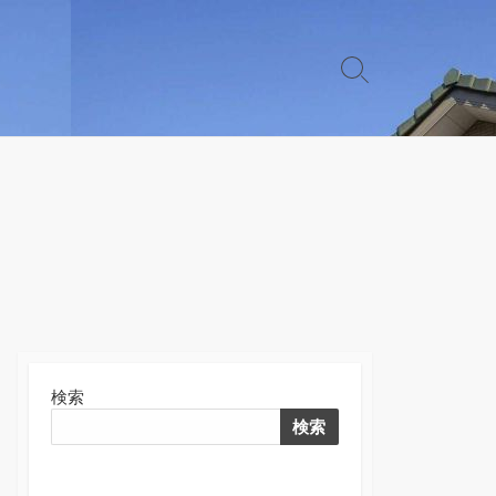
検
索
切
り
替
え
検索
検索