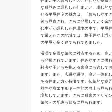
住まい手の暮らしへのこだわりが反映
な町並みに調和した佇まいと、現代的
せる平屋住宅の魅力は、「暮らしやす
後も見直され、さらに発展していく余
代生活が調和した住環境の中で、平屋
て栄えたこの地域では、格子戸や土塀
の平屋が多く建てられてきました。
湿潤で多雪な気候に対応するため、高
も発揮されています。住みやすさに優
齢者や子どもを抱える家庭にも適して
ます。また、広縁や縁側、庭と一体化
ある住まい方が特徴です。伝統的な意
熱性や省エネルギー性能の向上も見ら
増加しています。さらに町家のデザイ
気候への配慮も随所に見られます。