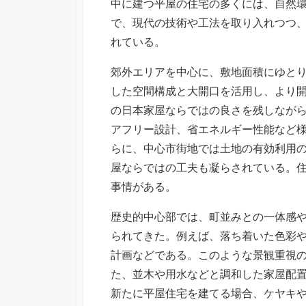
中に建つ平屋の住宅の多くには、自然
で、現代の技術や工法を取り入れつつ
れている。
郊外エリアを中心に、敷地面積にゆと
した空間構成と大開口を活用し、より
の日本家屋ならではの良さを残しなが
アフリー設計、省エネルギー性能など
らに、中心市街地では土地の有効利用
屋ならではの工夫も凝らされている。
事情がある。
歴史的中心部では、町並みとの一体感
られてきた。例えば、落ち着いた色彩
計画などである。このような景観重視
た、並木や用水などと調和した家屋配
新たに平屋住宅を建てる場合、ケヤキ