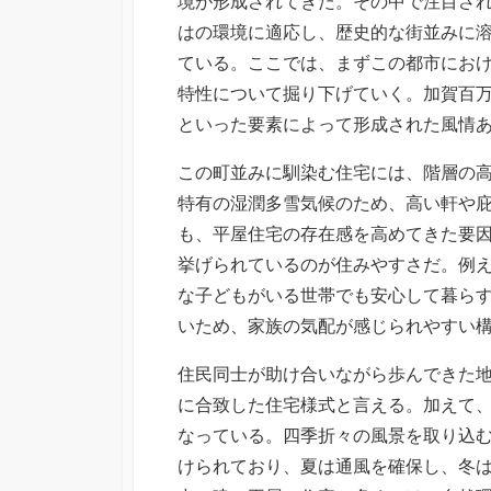
境が形成されてきた。
その中で注目さ
はの環境に適応し、歴史的な街並みに
ている。ここでは、まずこの都市にお
特性について掘り下げていく。加賀百
といった要素によって形成された風情
この町並みに馴染む住宅には、階層の
特有の湿潤多雪気候のため、高い軒や
も、平屋住宅の存在感を高めてきた要
挙げられているのが住みやすさだ。例
な子どもがいる世帯でも安心して暮ら
いため、家族の気配が感じられやすい
住民同士が助け合いながら歩んできた
に合致した住宅様式と言える。加えて
なっている。四季折々の風景を取り込
けられており、夏は通風を確保し、冬