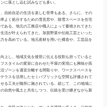
インに落とし込む試みなども多い。
り、自給自足の生活を楽しむ世帯もある。さらに、その
効率よく処分するための雪見窓や、除雪スペースを住宅
的である。地元の工務店や職人によって蓄積されてきた
な生活が叶えられてきた。加賀野菜や伝統工芸といった
魅力を高めている。地元産材を用いた構造や、工芸品を
も向上し、地域文化を後世に伝える役割も担っていると
イフスタイルの変容に合わせた平屋の実現にも興味が高
生活ゾーンを適宜分離する間取りや、ワークスペースを
やテラスを活用したセミパブリックな空間も評価されて
させる工夫が随所に施されている。総じて、この地域に
はの自然や風土と共生しつつ、伝統を受け継ぎながら新