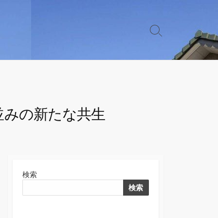
検
索
切
り
替
え
並みの新たな共生
検索
検索