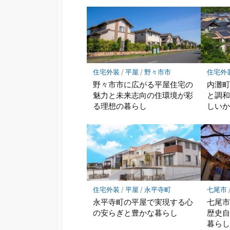
住宅外装
/
平屋
/
野々市市
住宅外
野々市市に広がる平屋住宅の
内灘
魅力と未来志向の住環境が彩
と調
る理想の暮らし
しい
住宅外装
/
平屋
/
永平寺町
七尾市
永平寺町の平屋で実現する心
七尾
の安らぎと豊かな暮らし
歴史
暮ら