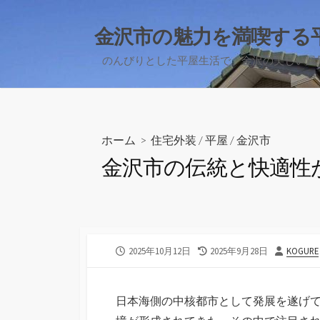
コ
ン
金沢市の魅力を満喫する
テ
のんびりとした平屋生活で、金沢の美しい風
ン
ツ
へ
ス
キ
ホーム
>
住宅外装
/
平屋
/
金沢市
ッ
金沢市の伝統と快適性
プ
公
最
投
2025年10月12日
2025年9月28日
KOGURE
開
終
稿
日
更
者
新
日本海側の中核都市として発展を遂げ
日