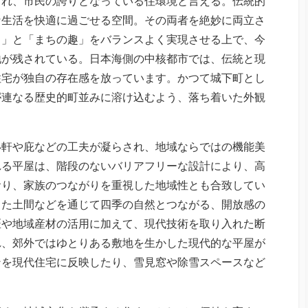
され、市民の誇りとなっている住環境と言える。伝統的
な生活を快適に過ごせる空間。その両者を絶妙に両立さ
さ」と「まちの趣」をバランスよく実現させる上で、今
地が残されている。日本海側の中核都市では、伝統と現
住宅が独自の存在感を放っています。かつて城下町とし
が連なる歴史的町並みに溶け込むよう、落ち着いた外観
い軒や庇などの工夫が凝らされ、地域ならではの機能美
れる平屋は、階段のないバリアフリーな設計により、高
おり、家族のつながりを重視した地域性とも合致してい
した土間などを通じて四季の自然とつながる、開放感の
匠や地域産材の活用に加えて、現代技術を取り入れた断
れ、郊外ではゆとりある敷地を生かした現代的な平屋が
ンを現代住宅に反映したり、雪見窓や除雪スペースなど