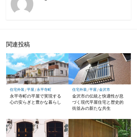
関連投稿
住宅外装
/
平屋
/
永平寺町
住宅外装
/
平屋
/
金沢市
永平寺町の平屋で実現する
金沢市の伝統と快適性が息
心の安らぎと豊かな暮らし
づく現代平屋住宅と歴史的
街並みの新たな共生