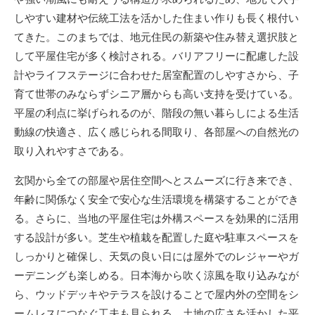
しやすい建材や伝統工法を活かした住まい作りも長く根付い
てきた。このまちでは、地元住民の新築や住み替え選択肢と
して平屋住宅が多く検討される。バリアフリーに配慮した設
計やライフステージに合わせた居室配置のしやすさから、子
育て世帯のみならずシニア層からも高い支持を受けている。
平屋の利点に挙げられるのが、階段の無い暮らしによる生活
動線の快適さ、広く感じられる間取り、各部屋への自然光の
取り入れやすさである。
玄関から全ての部屋や居住空間へとスムーズに行き来でき、
年齢に関係なく安全で安心な生活環境を構築することができ
る。さらに、当地の平屋住宅は外構スペースを効果的に活用
する設計が多い。芝生や植栽を配置した庭や駐車スペースを
しっかりと確保し、天気の良い日には屋外でのレジャーやガ
ーデニングも楽しめる。日本海から吹く涼風を取り込みなが
ら、ウッドデッキやテラスを設けることで屋内外の空間をシ
ームレスにつなぐ工夫も見られる。土地の広さを活かした平