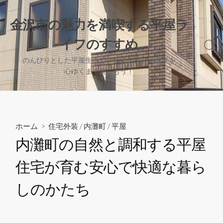
コ
ン
金沢市の魅力を満喫する平屋ラ
テ
イフのすすめ
ン
検
ツ
索
のんびりとした平屋生活で、金沢の美しい風景を
へ
切
心ゆくまで楽しもう！
り
ス
替
キ
え
ッ
プ
ホーム
>
住宅外装
/
内灘町
/
平屋
内灘町の自然と調和する平屋
住宅が育む安心で快適な暮ら
しのかたち