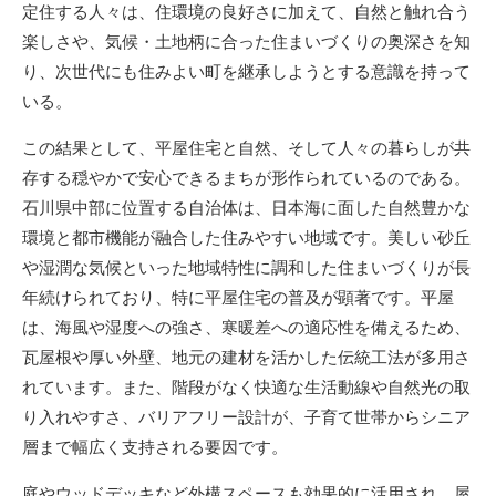
定住する人々は、住環境の良好さに加えて、自然と触れ合う
楽しさや、気候・土地柄に合った住まいづくりの奥深さを知
り、次世代にも住みよい町を継承しようとする意識を持って
いる。
この結果として、平屋住宅と自然、そして人々の暮らしが共
存する穏やかで安心できるまちが形作られているのである。
石川県中部に位置する自治体は、日本海に面した自然豊かな
環境と都市機能が融合した住みやすい地域です。美しい砂丘
や湿潤な気候といった地域特性に調和した住まいづくりが長
年続けられており、特に平屋住宅の普及が顕著です。平屋
は、海風や湿度への強さ、寒暖差への適応性を備えるため、
瓦屋根や厚い外壁、地元の建材を活かした伝統工法が多用さ
れています。また、階段がなく快適な生活動線や自然光の取
り入れやすさ、バリアフリー設計が、子育て世帯からシニア
層まで幅広く支持される要因です。
庭やウッドデッキなど外構スペースも効果的に活用され、屋