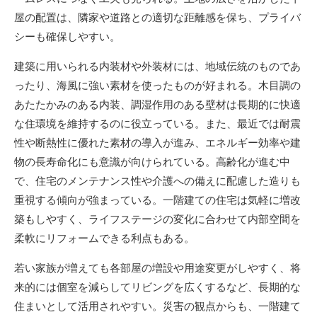
屋の配置は、隣家や道路との適切な距離感を保ち、プライバ
シーも確保しやすい。
建築に用いられる内装材や外装材には、地域伝統のものであ
ったり、海風に強い素材を使ったものが好まれる。木目調の
あたたかみのある内装、調湿作用のある壁材は長期的に快適
な住環境を維持するのに役立っている。また、最近では耐震
性や断熱性に優れた素材の導入が進み、エネルギー効率や建
物の長寿命化にも意識が向けられている。高齢化が進む中
で、住宅のメンテナンス性や介護への備えに配慮した造りも
重視する傾向が強まっている。一階建ての住宅は気軽に増改
築もしやすく、ライフステージの変化に合わせて内部空間を
柔軟にリフォームできる利点もある。
若い家族が増えても各部屋の増設や用途変更がしやすく、将
来的には個室を減らしてリビングを広くするなど、長期的な
住まいとして活用されやすい。災害の観点からも、一階建て