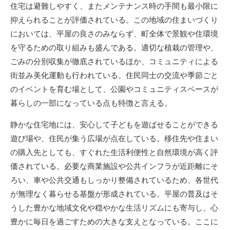
住宅は避難しやすく、またメンテナンス時の手間も最小限に
抑えられることが評価されている。この地域の住まいづくり
においては、平屋の良さのみならず、町全体で景観や住環境
を守るための取り組みも盛んである。適切な植栽の管理や、
ごみの分別収集が徹底されているほか、コミュニティによる
街並み美化運動も行われている。住民同士の交流や季節ごと
のイベントを育む場として、公園やコミュニティスペースが
暮らしの一部になっている点も特徴と言える。
静かな住宅地には、安心して子どもを遊ばせることができる
遊び場や、住民が集う広場が点在している。移住先や住まい
の購入先としても、すぐれた生活利便性と自然環境が高く評
価されている。必要な商業施設や公共インフラが近距離にそ
ろい、車や公共交通もしっかり整備されているため、各世代
が無理なく暮らせる基盤が形成されている。平屋の普及はそ
うした豊かな地域文化や穏やかな生活リズムにも寄与し、心
豊かに毎日を過ごすための大きな支えとなっている。ここに