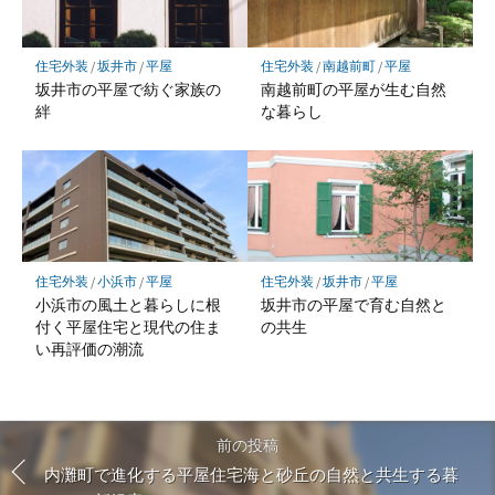
住宅外装
/
坂井市
/
平屋
住宅外装
/
南越前町
/
平屋
坂井市の平屋で紡ぐ家族の
南越前町の平屋が生む自然
絆
な暮らし
住宅外装
/
小浜市
/
平屋
住宅外装
/
坂井市
/
平屋
小浜市の風土と暮らしに根
坂井市の平屋で育む自然と
付く平屋住宅と現代の住ま
の共生
い再評価の潮流
前の投稿
内灘町で進化する平屋住宅海と砂丘の自然と共生する暮