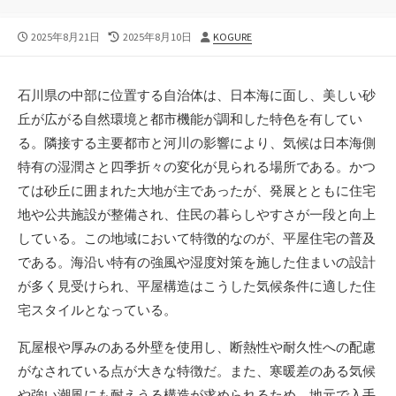
公
最
投
2025年8月21日
2025年8月10日
KOGURE
開
終
稿
日
更
者
新
石川県の中部に位置する自治体は、日本海に面し、美しい砂
日
丘が広がる自然環境と都市機能が調和した特色を有してい
る。
隣接する主要都市と河川の影響により、気候は日本海側
特有の湿潤さと四季折々の変化が見られる場所である。かつ
ては砂丘に囲まれた大地が主であったが、発展とともに住宅
地や公共施設が整備され、住民の暮らしやすさが一段と向上
している。この地域において特徴的なのが、平屋住宅の普及
である。海沿い特有の強風や湿度対策を施した住まいの設計
が多く見受けられ、平屋構造はこうした気候条件に適した住
宅スタイルとなっている。
瓦屋根や厚みのある外壁を使用し、断熱性や耐久性への配慮
がなされている点が大きな特徴だ。また、寒暖差のある気候
や強い潮風にも耐えうる構造が求められるため、地元で入手