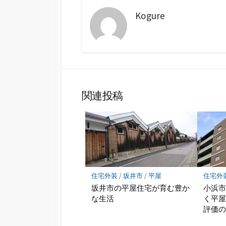
Kogure
関連投稿
住宅外装
/
坂井市
/
平屋
住宅外
坂井市の平屋住宅が育む豊か
小浜
な生活
く平
評価