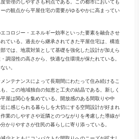
温度管理のしやすさも利点である。この都市においても
リーの観点から平屋住宅の需要がゆるやかに高まってい
のエコロジー・エネルギー効率といった要素を融合させ
われている。過去から継承されてきた平屋住宅は、構造
陸部では、地震対策として基礎を強化した設計が加えら
性・調湿性の高さから、快適な住環境が保たれている。
せない。
なメンテナンスによって長期間にわたって住み続けるこ
れも、この地域独自の知恵と工夫の結晶である。新しく
の平屋は関心を集めている。開放感のある間取りや中
身近に感じられる暮らしを大切にする空間設計が好まれ
農作業のしやすさや近隣とのつながりを考慮した導線が
の分かりやすさが住民の暮らしに寄り添っている。
の減少とともにコンパクトな間取りへのニーズが拡大し