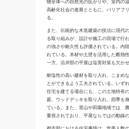
物全体への自然光の拡がりや、室内の
高齢化社会の進展とともに、バリアフ
る。
また、伝統的な木造建築の技法に現代
る取り組みが、設計や施工の現場で行
の強さや耐久性も評価されている。内
れている。木材や土壁を活用した断熱
一方、沿岸部の平屋は塩害対策も欠か
耐塩性の高い建材を取り入れ、こまめ
とができるよう工夫されている。いず
住宅を建てる場合にも、この土地特有
庭、ウッドデッキを取り入れ、四季を
ている。また、里山や田園地域では、
重視されており、平屋ならではの動線
都市部における住宅事情は、世帯人数