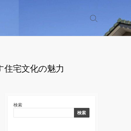
検
索
切
り
替
え
す住宅文化の魅力
検索
検索