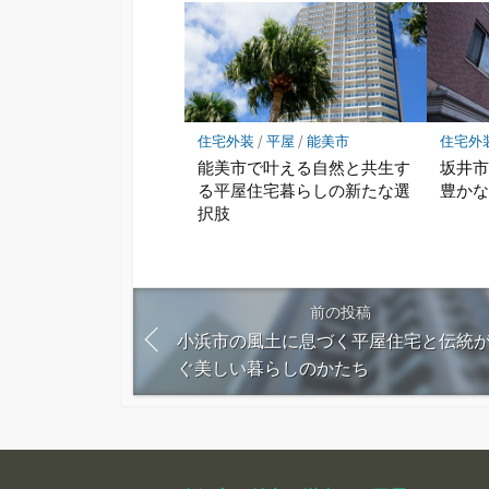
住宅外装
/
平屋
/
能美市
住宅外
能美市で叶える自然と共生す
坂井
る平屋住宅暮らしの新たな選
豊か
択肢
前の投稿
小浜市の風土に息づく平屋住宅と伝統
ぐ美しい暮らしのかたち