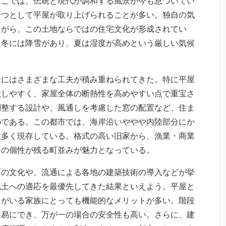
ここでは、伝統と現代が調和する風景が今も息づいてい
一つとして平屋が取り上げられることが多い。独自の気
ながら、この土地ならではの住宅文化が形成されてい
、冬には降雪があり、夏は湿度が高めという厳しい気候
計にはさまざまな工夫が積み重ねられてきた。特に平屋
散しやすく、家屋全体の断熱性を高めやすい点で重宝さ
調整する設計や、風通しを考慮した窓の配置など、住ま
のである。この都市では、海岸沿いややや内陸部分にか
数多く現存している。格式の高い旧家から、漁業・商業
との個性が残る町並みが魅力となっている。
町の文化や、流通による各地の建築技術の導入などが挙
風土への適応を最優先してきた結果といえよう。平屋と
もがいる家族にとっても機能的なメリットが多い。階段
容易にでき、万が一の場合の安全性も高い。さらに、建