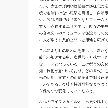
たが、家族の形態や価値観の多様化に
積でも無駄のない建築を目指し、自然
い。設計段階では将来的なリフォーム
並みが点在するエリアでは、既存の平
の交流拠点やコミュニティ施設として
に人が集う公共的空間へと用途を広げ
これにより町の賑わいを創出し、新た
齢化が加速する中、次世代へと残すべ
なテーマとなっている。この都市の文
知・技術が息づいており、どの世代に
光の活用、家族との距離感まで織り込
るのである。今後も持続可能なまちづ
を保ちつつ変化していくだろう。
現代のライフスタイルと、歴史や風土