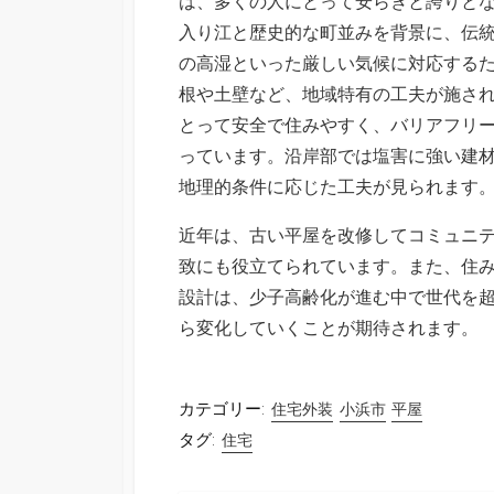
は、多くの人にとって安らぎと誇りと
入り江と歴史的な町並みを背景に、伝
の高湿といった厳しい気候に対応する
根や土壁など、地域特有の工夫が施さ
とって安全で住みやすく、バリアフリ
っています。沿岸部では塩害に強い建
地理的条件に応じた工夫が見られます
近年は、古い平屋を改修してコミュニ
致にも役立てられています。また、住
設計は、少子高齢化が進む中で世代を
ら変化していくことが期待されます。
カテゴリー:
住宅外装
小浜市
平屋
タグ:
住宅