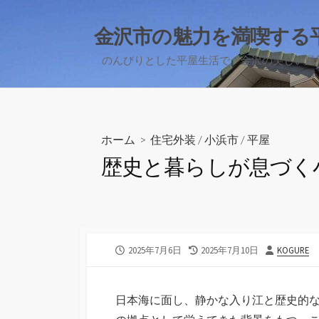
コ
ン
金沢市の魅力を満喫する
テ
のんびりとした平屋生活で、金沢の美しい風
ン
ツ
へ
ス
キ
ホーム
>
住宅外装
/
小浜市
/
平屋
ッ
歴史と暮らしが息づく
プ
公
最
投
2025年7月6日
2025年7月10日
KOGURE
開
終
稿
日
更
者
新
日本海に面し、静かな入り江と歴史的
日