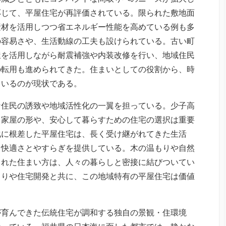
応じて、平屋住宅が再評価されている。限られた敷地面
素材を活用しつつ省エネルギー性能を高めている例も多
の容易さや、生活動線の工夫も設けられている。古い町
屋を活用しながら耐震補強や内装改修を行い、地域住民
の転用も進められてきた。住まいとしての役割から、時
ているのが現状である。
な住民の誘致や地域活性化の一翼を担っている。少子高
き家屋の形や、安心して暮らすための住宅の選択は重要
化に根差した平屋住宅は、長く受け継がれてきた生活
も快適さとやすらぎを提供している。木の温もりや自然
まれた住まい方は、人々の暮らしと密接に結びついてい
くりや住宅開発と共に、この地域特有の平屋住宅は価値
が育んできた伝統住宅が調和する独自の景観・住環境