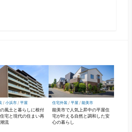
装
/
小浜市
/
平屋
住宅外装
/
平屋
/
能美市
市の風土と暮らしに根付
能美市で人気上昇中の平屋住
屋住宅と現代の住まい再
宅が叶える自然と調和した安
の潮流
心の暮らし