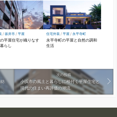
装
/
坂井市
/
平屋
住宅外装
/
平屋
/
永平寺町
市の平屋住宅が織りなす
永平寺町の平屋と自然の調和
な暮らし
生活
次の投稿
が紡
小浜市の風土と暮らしに根付く平屋住宅と
現代の住まい再評価の潮流