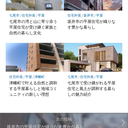
七尾市
/
住宅外装
/
平屋
住宅外装
/
坂井市
/
平屋
七尾市の湾と山に寄り添う
坂井市の平屋住宅が織りな
平屋住宅が受け継ぐ家族と
す豊かな暮らし
自然の暮らし文化
住宅外装
/
平屋
/
津幡町
七尾市
/
住宅外装
/
平屋
津幡町で叶える自然と調和
七尾市で受け継がれる平屋
する平屋暮らしと地域コミ
住宅と風土が調和する暮ら
ュニティの新しい理想
しの魅力紹介
次の投稿
坂井市の平屋住宅が織りなす豊かな暮らし