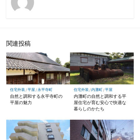
関連投稿
住宅外装
/
平屋
/
永平寺町
住宅外装
/
内灘町
/
平屋
自然と調和する永平寺町の
内灘町の自然と調和する平
平屋の魅力
屋住宅が育む安心で快適な
暮らしのかたち