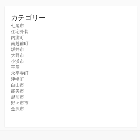
カテゴリー
七尾市
住宅外装
内灘町
南越前町
坂井市
大野市
小浜市
平屋
永平寺町
津幡町
白山市
能美市
越前市
野々市市
金沢市