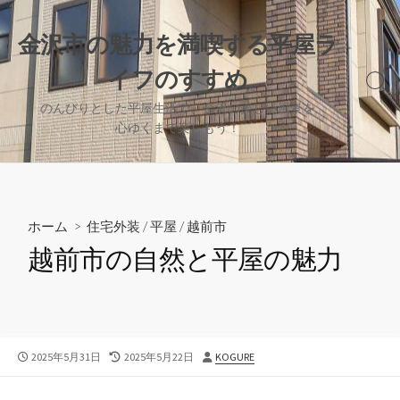
コ
ン
金沢市の魅力を満喫する平屋ラ
テ
イフのすすめ
ン
検
ツ
索
のんびりとした平屋生活で、金沢の美しい風景を
へ
切
心ゆくまで楽しもう！
り
ス
替
キ
え
ッ
プ
ホーム
>
住宅外装
/
平屋
/
越前市
越前市の自然と平屋の魅力
公
最
投
2025年5月31日
2025年5月22日
KOGURE
開
終
稿
日
更
者