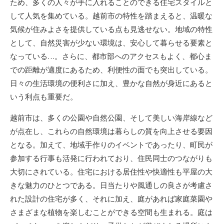
ため、多くの人々が手に入れることのできる住宅スタイルと
して人気を集めている。越前市の特性を踏まえると、温暖な
気候が住みよさを提供している点も見逃せない。地域の特性
として、自然災害が少ない環境は、安心して暮らせる要素と
なっている…。さらに、都市部へのアクセスもよく、都心ま
での距離が適度にあるため、利便性の面でも突出している。
日々の生活環境の便利さに加え、豊かな自然が身近にあると
いう利点も重要だ。
越前市は、多くの公園や自然公園、そして美しい海岸線など
が点在し、これらの自然環境は暮らしの質を向上させる要因
となる。加えて、地域手作りのイベントであったり、町民が
参加する行事も活発に行われており、住民同士のつながりも
大切にされている。住宅における居住性や快適性も平屋の大
きな魅力のひとつである。日当たりや風通しの良さが考慮さ
れた設計の住宅が多く、それに加え、庭があれば家庭菜園や
さまざまな植物を楽しむことができる空間も生まれる。庭は